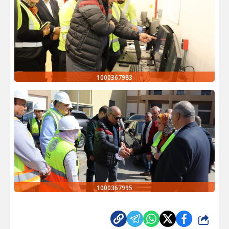
1000367983
1000367995
شارك