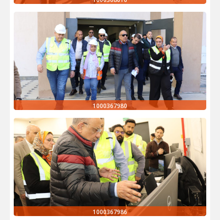
1000367980
1000367986