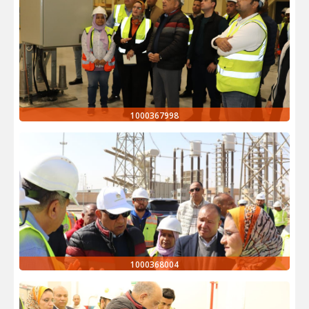
1000367998
1000368004