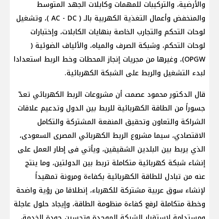
والأرضية، والتركيبات للمهمات وكابلات الجهد المتوسط
والمنخفض وأعمال التغذية الكهربية بالـ ( AC - DC )، وتشغيل
لوحات التحكم والتجارب الخاصة بنهايات الكابلات، وإختبارات
لوحات التحكم، وشبكة الصرف والمياه، والألياف الضوئية (
OPGW)، وغيرها من مجريات إنجاز المحطات وخط الربط استعدادا
لبدء التشغيل والربط على الشبكة الكهربائية.
قال الدكتور محمود عصمت أن مشروعات الربط الكهربائي تعدّ
جسوراً من الطاقة الكهربائية للربط بين الدول وتدعيم علاقات
الشراكة والتعاون وتحقيق المنفعة المشتركة والتكامل
الاقتصادي، سيما مشروع الربط الكهربائي المصرى السعودى،
الذي يربط بين البلدين الشقيقين، ويأتي فى إطار العمل على
إنشاء شبكة كهربائية متكاملة تربط بين الدولتين، وما ينتج
عنه من تبادل للطاقة الكهربائية بكفاءة ومرونة تمهيداً
لإنشاء سوق عربية مشتركة للكهرباء، إنطلاقا من رؤية واضحة
وخطة متكاملة لرفع كفاءة منظومة الطاقة، وإيجاد حلول عاجلة
ومستدامة لاستقرار الشبكة الموحدة وتحسين جودة الخدمة،