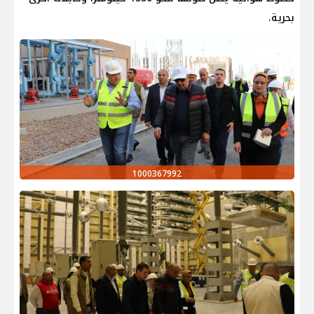
بحرية.
1000367992