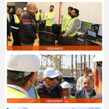
1000368010
1000368001