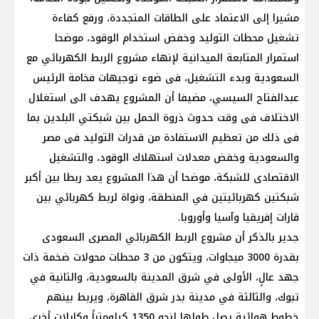
مشيرا إلى الاعتماد على الطاقات المتجددة، ورفع كفاءة
تشغيل محطات التوليد وخفض استخدام الوقود، موضحا
استمرار المتابعة الميدانية لإنهاء مشروع الربط الكهربائي مع
السعودية وبدء التشغيل، فى ضوء توجيهات فخامة الرئيس
عبدالفتاح السيسي، مضيفا أن المشروع يهدف الى استغلال
الاختلاف فى وقت حدوث ذروة الحمل بين شبكتي البلدين بما
فى ذلك من تعظيم الاستفادة من قدرات التوليد فى مصر
والسعودية وخفض معدلات استهلاك الوقود، والتشغيل
الاقتصادى للشبكة، موضحا أن هذا المشروع يعد ربطا بين أكبر
شبكتين كهربائيتين في المنطقة، ونواة لربط كهربائي بين
قارات إفريقيا وآسيا وأوروبا.
جدير بالذكر أن مشروع الربط الكهربائي المصرى السعودى
بقدرة 3000 ميجاوات، ويتكون من 3 محطات محولات ضخمة ذات
جهد عالٍ، الأولى في شرق المدينة بالسعودية، والثانية في
تبوك، والثالثة في مدينة بدر شرق القاهرة، ويربط بينهم
خطوط هوائية يصل طولها لنحو 1350 كيلومتراً وكابلات أخرى