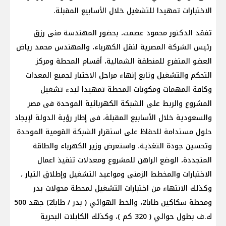
الاختبارات تمهيدا للتشغيل خلال الأسابيع المقبلة.
تفقد الدكتور محمود عصمت، بحضور المهندسة منى رزق
رئيس الشركة المصرية لنقل الكهرباء، والمهندس محمد رياض
العضو المتفرع للمنطقة الشمالية، أقسام المحطة ومركز
التحكم والتشغيل وتابع إنهاء مراحل الاختبار لجميع المعدات
وكافة المهمات ومكونات المحطة تمهيدا لبدء تشغيل
المشروع والربط على الشبكة الكهربائية الموحدة فى مصر
والسعودية خلال الأسابيع المقبلة، فى إطار رؤية الدولة لإيجاد
حلول مستدامة للحفاظ على استقرار الشبكة القومية الموحدة
وتحسين جودة التغذية، واستعرض وزير الكهرباء والطاقة
المتجددة، الوضع الراهن للمشروع ومعدلات تنفيذ اعمال
الاختبارات والمخطط الزمنى ومواعيد التشغيل وإطلاق التيار ،
وكذلك الانتهاء من اختبارات التشغيل لمحطة محولات بدر
ومحطة سكاكين طابا2، والخط الهوائي ( بدر / طابا2) جهد 500
ك.ف بطول حوالي ( 320 كم )، وكذلك الكابلات البحرية