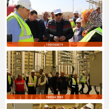
1000368019
1000367989