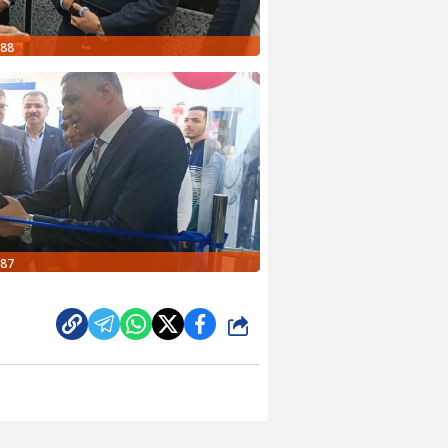
88
87
شارك