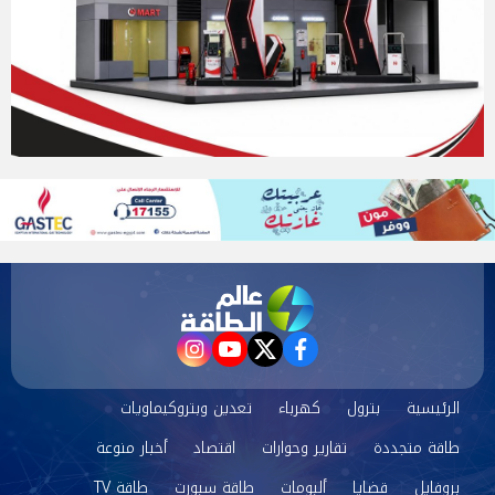
instagram
youtube
twitter
facebook
الرئيسية
بترول
كهرباء
تعدين وبتروكيماويات
طاقة متجددة
تقارير وحوارات
اقتصاد
أخبار منوعة
بروفايل
قضايا
ألبومات
طاقة سبورت
طاقة TV