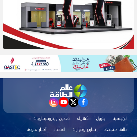
instagram
youtube
twitter
facebook
الرئيسية
بترول
كهرباء
تعدين وبتروكيماويات
طاقة متجددة
تقارير وحوارات
اقتصاد
أخبار منوعة