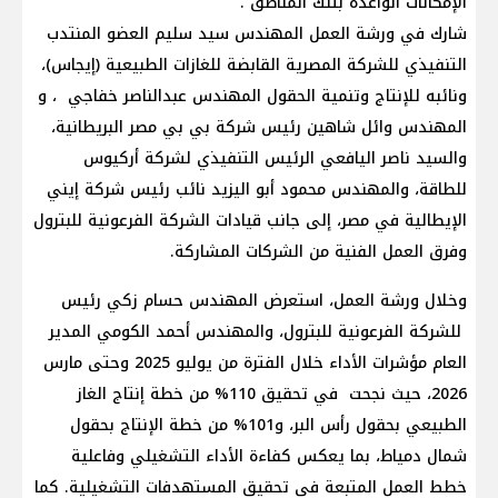
الإمكانات الواعدة بتلك المناطق .
شارك في ورشة العمل المهندس سيد سليم العضو المنتدب
التنفيذي للشركة المصرية القابضة للغازات الطبيعية (إيجاس)،
ونائبه للإنتاج وتنمية الحقول المهندس عبدالناصر خفاجي ، و
المهندس وائل شاهين رئيس شركة بي بي مصر البريطانية،
والسيد ناصر اليافعي الرئيس التنفيذي لشركة أركيوس
للطاقة، والمهندس محمود أبو اليزيد نائب رئيس شركة إيني
الإيطالية في مصر، إلى جانب قيادات الشركة الفرعونية للبترول
وفرق العمل الفنية من الشركات المشاركة.
وخلال ورشة العمل، استعرض المهندس حسام زكي رئيس
للشركة الفرعونية للبترول، والمهندس أحمد الكومي المدير
العام مؤشرات الأداء خلال الفترة من يوليو 2025 وحتى مارس
2026، حيث نجحت في تحقيق 110% من خطة إنتاج الغاز
الطبيعي بحقول رأس البر، و101% من خطة الإنتاج بحقول
شمال دمياط، بما يعكس كفاءة الأداء التشغيلي وفاعلية
خطط العمل المتبعة في تحقيق المستهدفات التشغيلية. كما