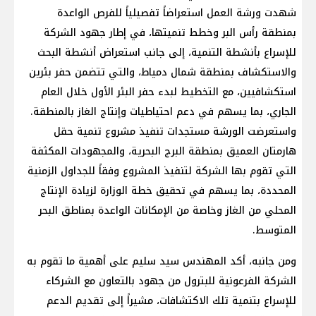
شهدت ورشة العمل استعراضاً تفصيلياً للفرص الواعدة
بمنطقة رأس البر وخطط تنميتها، في إطار جهود الشركة
للإسراع بأنشطة التنمية، إلى جانب استعراض أنشطة البحث
والاستكشاف بمنطقة شمال دمياط، والتي تتضمن حفر بئرين
استكشافيين، مع التخطيط لبدء حفر البئر الأول خلال العام
الجاري، بما يسهم في دعم احتياطيات وإنتاج الغاز بالمنطقة.
واستعرضت الورشة مستجدات تنفيذ مشروع تنمية حقل
هارمتان العميق بمنطقة البرج البحرية، والمجهودات المكثفة
التي تقوم بها الشركة لتنفيذ المشروع وفقاً للجداول الزمنية
المحددة، بما يسهم في تحقيق خطة الوزارة لزيادة الإنتاج
المحلي من الغاز وخاصة من الإمكانات الواعدة بمناطق البحر
المتوسط.
ومن جانبه، أكد المهندس سيد سليم على أهمية ما تقوم به
الشركة الفرعونية للبترول من جهود بالتعاون مع الشركاء
للإسراع بتنمية تلك الاكتشافات، مشيراً إلى تقديم الدعم