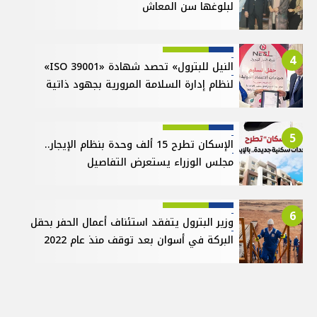
لبلوغها سن المعاش
4
النيل للبترول» تحصد شهادة «ISO 39001»
لنظام إدارة السلامة المرورية بجهود ذاتية
5
الإسكان تطرح 15 ألف وحدة بنظام الإيجار..
مجلس الوزراء يستعرض التفاصيل
6
وزير البترول يتفقد استئناف أعمال الحفر بحقل
البركة في أسوان بعد توقف منذ عام 2022