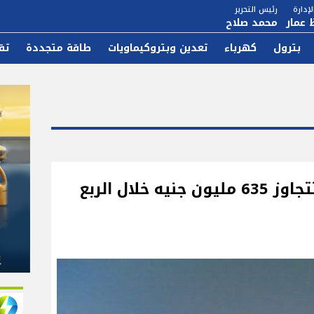
إدارة
رئيس التحرير
 عمار
محمد صلاح
بترول
كهرباء
تعدين وبتروكيماويات
طاقة متجددة
تق
أرباح "أموك" تنمو 37% لتتجاوز 635 مليون جنيه خلال الربع