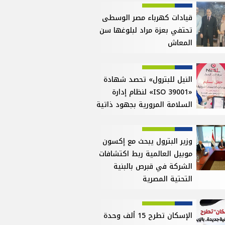
قيادات كهرباء مصر الوسطى
تحتفي بعزة مراد لبلوغها سن
المعاش
النيل للبترول» تحصد شهادة
«ISO 39001» لنظام إدارة
السلامة المرورية بجهود ذاتية
وزير البترول يبحث مع إكسون
موبيل العالمية ربط اكتشافات
الشركة في قبرص بالبنية
التحتية المصرية
الإسكان تطرح 15 ألف وحدة