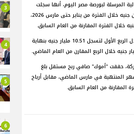
ية المرسلة لبورصة مصر اليوم، أنها سجلت
3
صافي ربح مجمع بلغ 635.119 مليون جنيه خلال الفترة من يناير حتى مارس 2026،
​وزادت مبيعات الشركة المجمعة خلال الربع الأول لتسجل 10.51 مليار جنيه بنهاية
4
ركة، حققت "أموك" صافي ربح مستقل بلغ
ثة أشهر المنتهية في مارس الماضي، مقابل أرباح
5
6