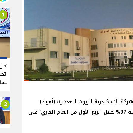
1
نقل 
اتصا
للقا
ركة الإسكندرية للزيوت المعدنية (أموك)،
2
ارتفاع صافي أرباحها المجمعة بنسبة 37% خلال الربع الأول من العام الجاري؛ على