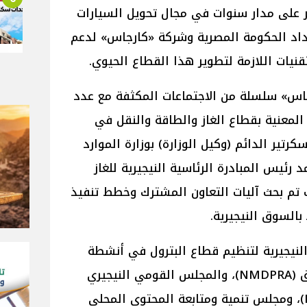
 على مدار سنوات في مجال تحويل السيارات
تعداد الحكومة المصرية وشركة «كارجاس» لدعم
قنيات اللازمة لتطوير هذا القطاع الحيوي.
اس» سلسلة من الاجتماعات المكثفة مع عدد
معنية بقطاع الغاز والطاقة والنقل في
رتير الدائم (وكيل الوزارة) بوزارة الموارد
د رئيس المبادرة الرئاسية النيجيرية للغاز
المضغوط (PI-CNG)، حيث تم بحث آليات التعاون المشترك وخطط تنفيذ
السوق النيجيرية.
النيجيرية لتنظيم قطاع البترول في أنشطة
النقل والمعالجة والتوزيع والتسويق (NMDPRA)، والمجلس القومي النيجيري
لتطوير وتصميم السيارات (NADDC)، ومجلس تنمية ومتابعة المحتوى المحلي