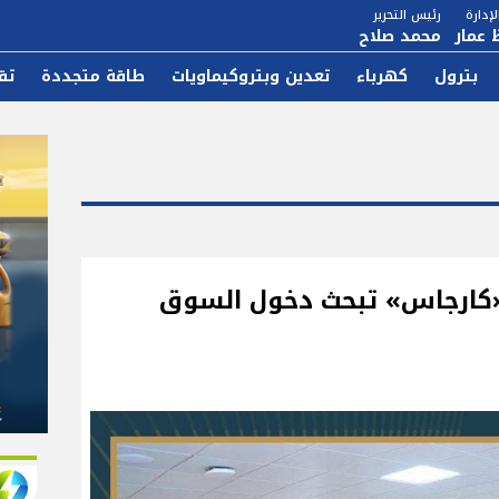
إدارة
رئيس التحرير
 عمار
محمد صلاح
بترول
كهرباء
تعدين وبتروكيماويات
طاقة متجددة
تق
 «كارجاس» تبحث دخول السوق