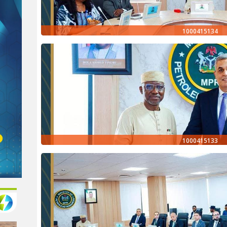
1000415134
1000415133