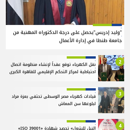
"وليد إدريس"يحصل على درجة الدكتوراه المهنية من
جامعة طنطا في إدارة الأعمال
2
نقل الكهرباء توقع عقداً لإنشاء منظومة اتصال
احتياطية لمركز التحكم الإقليمي للقاهرة الكبرى
3
قيادات كهرباء مصر الوسطى تحتفي بعزة مراد
لبلوغها سن المعاش
4
النيل للبترول» تحصد شهادة «ISO 39001»