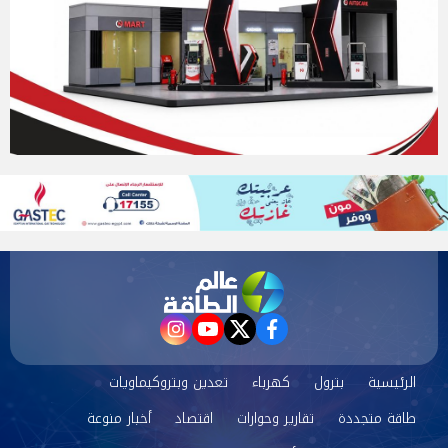
instagram
youtube
twitter
facebook
الرئيسية
بترول
كهرباء
تعدين وبتروكيماويات
طاقة متجددة
تقارير وحوارات
اقتصاد
أخبار منوعة