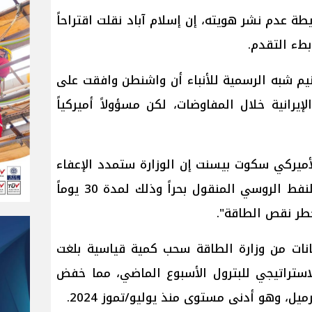
 عدم نشر هويته، إن إسلام آباد نقلت اقتراحاً
 بطء التقدم.
م شبه الرسمية للأنباء أن واشنطن وافقت على
يرانية خلال المفاوضات، لكن مسؤولاً أميركياً
الأميركي سكوت بيسنت إن الوزارة ستمدد الإعفاء
من العقوبات الذي يسمح بشراء النفط الروسي المنقول بحراً وذلك لمدة 30 يوماً
طر نقص الطاقة".
انات من وزارة الطاقة سحب كمية قياسية بلغت
الاستراتيجي للبترول الأسبوع الماضي، مما خفض