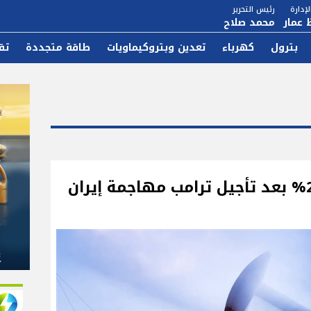
إدارة
رئيس التحرير
 عمار
محمد صلاح
بترول
كهرباء
تعدين وبتروكيماويات
طاقة متجددة
تق