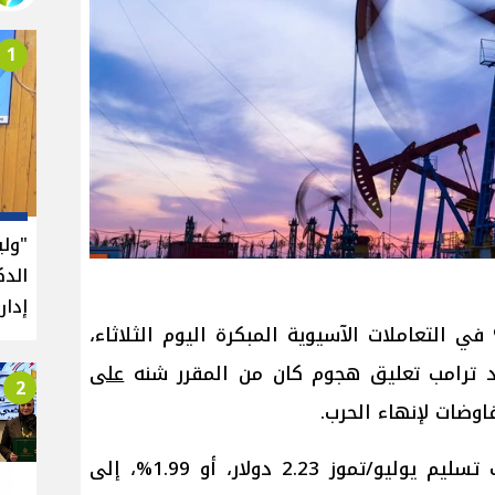
1
"ول
الدك
إدار
جعت أسعار النفط بأكثر من 2% في التعاملات الآسيوية المبكرة اليوم الثلاثاء،
لد ترامب تعليق هجوم كان من المقرر شنه
على
2
اوضات لإنهاء الحرب.
وانخفضت العقود الآجلة لخام برنت تسليم يوليو/تموز 2.23 دولار، أو 1.99%، إلى