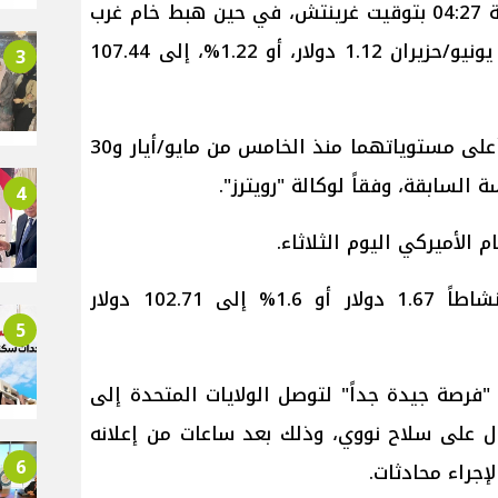
109.87 دولار للبرميل بحلول الساعة 04:27 بتوقيت غرينتش، في حين هبط خام غرب
تكساس الوسيط الأميركي تسليم يونيو/حزيران 1.12 دولار، أو 1.22%، إلى 107.44
3
وكان الخامان القياسيان قد سجلا أعلى مستوياتهما منذ الخامس من مايو/أيار و30
السابقة، وفقاً لوكالة "رويترز".
4
 الأميركي اليوم الثلاثاء.
وانخفض عقد يوليو/تموز الأكثر نشاطاً 1.67 دولار أو 1.6% إلى 102.71 دولار
5
"فرصة جيدة جداً" لتوصل الولايات المتحدة إلى
ل على سلاح نووي، وذلك بعد ساعات من إعلانه
6
جراء محادثات.