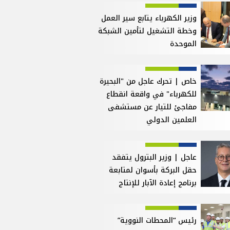
وزير الكهرباء يتابع سير العمل
وخطة التشغيل لتأمين الشبكة
الموحدة
خاص | تحرك عاجل من "البحيرة
للكهرباء" في واقعة انقطاع
مفاجئ للتيار عن مستشفى
العلمين الدولي
عاجل | وزير البترول يتفقد
حقل البركة بأسوان لمتابعة
برنامج إعادة الآبار للإنتاج
رئيس “المحطات النووية”