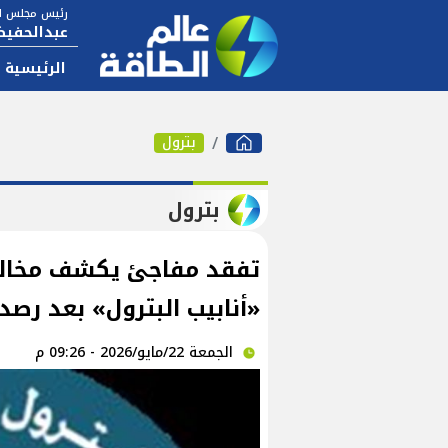
رئيس مجلس ال
عبدالحفيظ
الرئيسية
بترول
بترول
تفقد مفاجئ يكشف مخالف
«أنابيب البترول» بعد رصد
الجمعة 22/مايو/2026 - 09:26 م