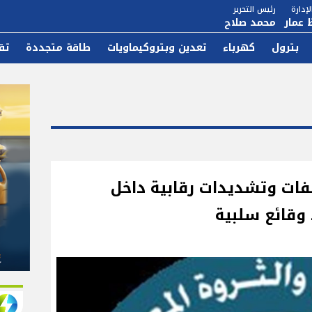
إدارة
رئيس التحرير
 عمار
محمد صلاح
بترول
كهرباء
تعدين وبتروكيماويات
طاقة متجددة
تق
ات وتشديدات رقابية داخل
 وقائع سلبية