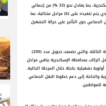
6
بالقاهرة وعدد (100) أتوبيس بالإسكندرية، بما يعادل نحو (33 %) من إجمالي
المشروع القومي المستهدف، والذي يتم تنفيذه على (6) مراحل متتالية، بما
الجماعي دون التأثير على حركة التشغيل
كما أوضح التقرير أنه تم بدء المرحلة الثالثة، والتي تضمنت تحويل عدد (200)
قل الركاب بمحافظة الإسكندرية بباقي مراحل
أولوية تشغيلية عاجلة خلال المرحلة الحالية،
ية والحاجة إلى دعم خطوط النقل الجماعي
ة للمواطنين.