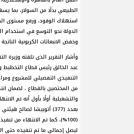
الطبيعي بدلًا من السولار، بما ي
استهلاك الوقود، ورفع مستوى الخ
الدولة نحو التوسع في استخدام ال
وخفض الانبعاثات الكربونية الناتجة 
وأشار التقرير الذى تلقته وزيرة ال
عبد الخالق رئيس قطاع التخطيط وا
التنفيذي التفصيلي للمشروع ومراحل
من المختصين بالقطاع ، لضمان انتظ
والتشغيلية أولًا بأول أنه تم الانت
بعدد (377) أتوبيسًا لصالح ه