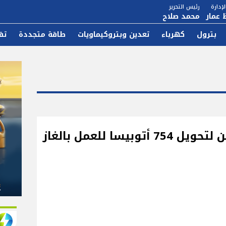
إدارة
رئيس التحرير
 عمار
محمد صلاح
بترول
كهرباء
تعدين وبتروكيماويات
طاقة متجددة
تق
منال عوض: انتهاء مرحلتين لتحويل 754 أتوبيسا للعمل بالغاز