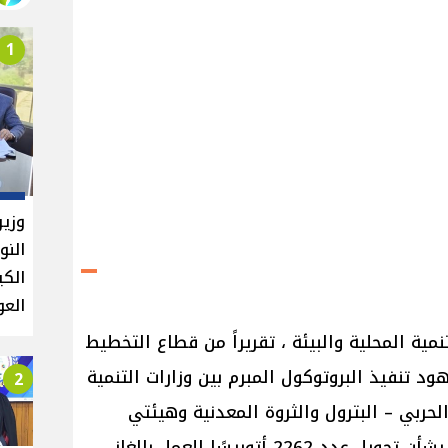
1
وزير
النو
الكي
العو
مية المحلية والبيئة ، تقريراً من قطاع التخطيط
ود تنفيذ البروتوكول المبرم بين وزارات التنمية
2
 الحربي – البترول والثروة المعدنية وهيئتي
النقل العام بالقاهرة والإسكندرية، بشأن تحويل عدد 2262 أتوبيسًا للعمل بالغاز