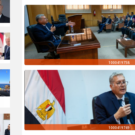
1000419758
1000419749