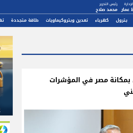
إدارة
رئيس التحرير
 عمار
محمد صلاح
بترول
كهرباء
تعدين وبتروكيماويات
طاقة متجددة
تق
اء بمكانة مصر في المؤشرات
ني