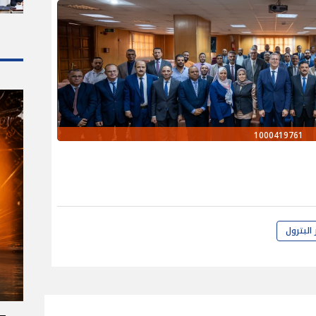
1000419761
 البترول