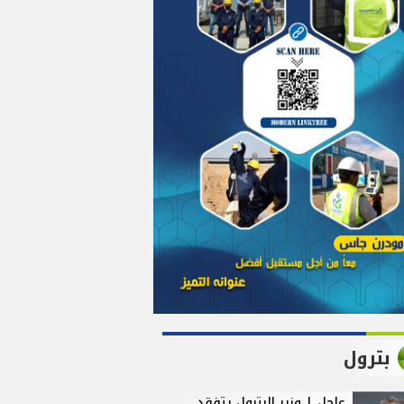
بترول
عاجل | وزير البترول يتفقد