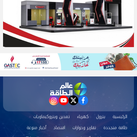
instagram
youtube
twitter
facebook
الرئيسية
بترول
كهرباء
تعدين وبتروكيماويات
طاقة متجددة
تقارير وحوارات
اقتصاد
أخبار منوعة