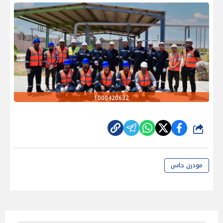
1000420632
شارك
مودرن جاس