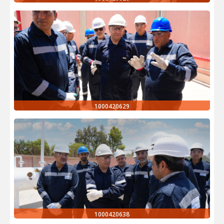
1000420629
1000420638