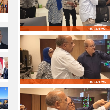
1000421892
1000421898