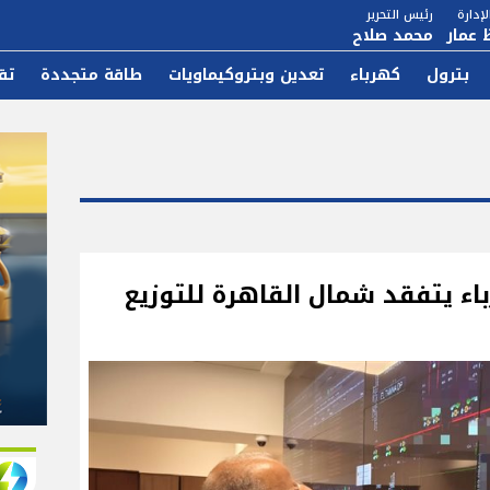
إدارة
رئيس التحرير
 عمار
محمد صلاح
بترول
كهرباء
تعدين وبتروكيماويات
طاقة متجددة
تق
باء يتفقد شمال القاهرة للتوزيع