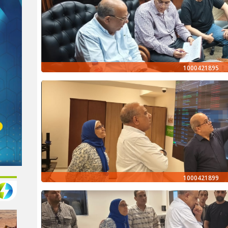
1000421895
1000421899