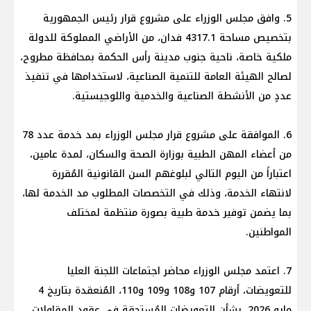
5. وافق مجلس الوزراء على مشروع قرار رئيس الجمهورية
بتخصيص مساحة 4317.1 فدان، من الأراضي المملوكة للدولة
ملكية خاصة، ناحية جنوب مدينة رأس الحكمة بمحافظة مطروح،
لصالح الهيئة العامة للتنمية الصناعية، لاستخدامها في تنفيذ
عددٍ من الأنشطة الصناعية والخدمية واللوجيستية.
6. الموافقة على مشروع قرار مجلس الوزراء بمد خدمة عدد 78
من أعضاء المهن الطبية بوزارة الصحة والسكان، لمدة عامين،
اعتباراً من اليوم التالي لبلوغهم السن القانونية المُقررة
لانتهاء الخدمة، وذلك في التخصصات المطلوب مد الخدمة لها،
بما يضمن توفير خدمة طبية بصورة منتظمة لمختلف
المواطنين.
7. اعتمد مجلس الوزراء محاضر اجتماعات اللجنة العليا
للتعويضات، أرقام 107 و108 و109 و110، المُنعقدة بتاريخ 4
مايو 2026، بشأن التعويضات المُستحقة في عقود المقاولات