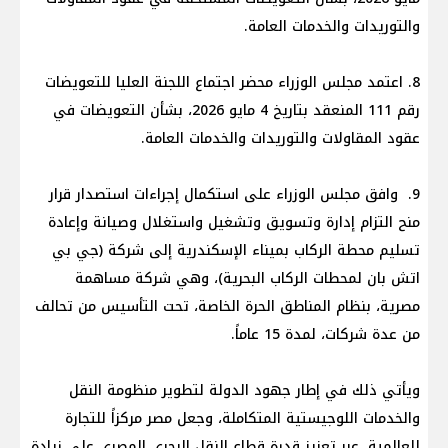
والتوريدات والخدمات العامة.
8. اعتمد مجلس الوزراء محضر اجتماع اللجنة العليا للتعويضات
رقم 111 المنعقد بتاريخ 4 مايو 2026، بشأن التعويضات في
عقود المقاولات والتوريدات والخدمات العامة.
9. وافق مجلس الوزراء على استكمال إجراءات استصدار قرار
منح التزام إدارة وتسويق وتشغيل واستغلال وصيانة وإعادة
تسليم محطة الركاب بميناء الإسكندرية إلى شركة (جي بي
اتش بان لمحطات الركاب البحرية)، وهي شركة مساهمة
مصرية، بنظام المناطق الحرة الخاصة، تحت التأسيس من تحالف
من عدة شركات، لمدة 15 عاماً.
ويأتي ذلك في إطار جهود الدولة لتطوير منظومة النقل
والخدمات اللوجيستية المتكاملة، وجعل مصر مركزاً للتجارة
للعالمية، عبر تعزيز قدرة قطاع النقل البحري المصري على زيادة