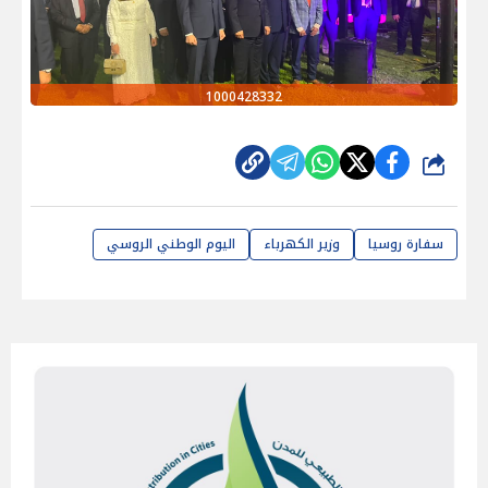
1000428332
شارك
سفارة روسيا
وزير الكهرباء
اليوم الوطني الروسي