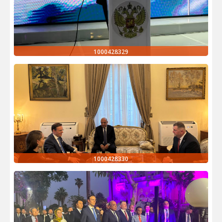
1000428329
1000428330