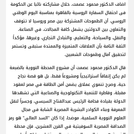
اضاف الدكتور محمود عصمت، خلال مشاركته نائبا عن الحكومة
فى احتفال السفارة الروسية بالقاهرة بمناسبة اليوم الوطني
الروسي، أن الطموحات المشتركة بين مصر وروسيا لا تتوقف
والتعاون بين الدولتين يشمل كافة المجالات، في الصناعة،
والنقل، والسياحة، والتعليم، والتبادل التجاري، وغيرها، مؤكداً
الثقة التامة بأن العلاقات المتميزة والممتدة ستبقى وتستمر
لتحقيق آمال وطموحات الشعبين.
قال الدكتور محمود عصمت أن مشروع المحطة النووية بالضبعة
لم يكن إتفاقاً استراتيجياً ومشروعاً فقط، بل هو قصة نجاح
حية، وصرح تنموي عملاق يضمن أمن الطاقة في مصر لعقود
مقبلة، وقاطرة للتنمية التكنولوجية والصناعية التي تشهدها
الدولة بقيادة فخامة الرئيس عبدالفتاح السيسي، وجسراً لنقل
المعرفة وبناء الكوادر البشرية المصرية الشابة في مجال
العلوم النووية السلمية، موضحا، إذا كان "السد العالي" هو رمز
الصداقة المصرية السوفيتية في القرن العشرين، فإن محطة