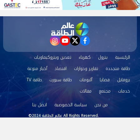
instagram
youtube
twitter
facebook
الرئيسية
بترول
كهرباء
تعدين وبتروكيماويات
طاقة متجددة
تقارير وحوارات
اقتصاد
أخبار منوعة
بروفايل
قضايا
ألبومات
طاقة سبورت
طاقة TV
خدمات
مجتمع
مقالات
من نحن
سياسة الخصوصية
اتصل بنا
©2024 عالم الطاقة All Rights Reserved.
Powered by