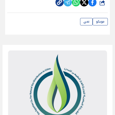
شارك
موبكو
نعي