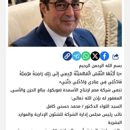
شارك
بسم الله الرحمن الرحيم
​«يَا أَيَّتُهَا النَّفْسُ الْمُطْمَئِنَّةُ ارْجِعِي إِلَى رَبِّكِ رَاضِيَةً مَرْضِيَّةً
فَادْخُلِي فِي عِبَادِي وَادْخُلِي جَنَّتِي»
​تنعى شركة مصر لإنتاج الأسمدة (موبكو)، ببالغ الحزن والأسى،
المغفور له بإذن الله تعالى:
​السيد اللواء الدكتور / محمد حسني كامل
​نائب رئيس مجلس إدارة الشركة للشئون الإدارية والموارد
البشرية