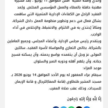
​والذي وافته المنية أمس الموافق 11 يونيو ، بعد مسيرة
مهنية حافلة بالعطاء والعمل المؤسسي المخلص. ويُعد
الفقيد الراحل من الكفاءات الإدارية المتميزة التي ساهمت
بشكل فعال في دعم وتطوير منظومة العمل داخل الشركة،
ومثالاً يُحتذى به في الالتزام، والانضباط، والإخلاص في أداء
الواجب.
​ويتقدم رئيس مجلس الإدارة، وأعضاء المجلس، وجميع العاملين
بالشركة، بخالص التعازي والمواساة لأسرة الفقيد، سائلين
المولى عز وجل أن يتغمده بواسع رحمته، وأن يسكنه فسيح
جناته، وأن يلهم أهله وذويه الصبر والسلوان.
​موعد العزاء:
سيقام عزاء المغفور له يوم الأحد الموافق 14 يونيو 2026 بـ
مسجد المشير طنطاوي (قاعة الصفا)للرجال و قاعة الإيمان
للسيدات، وذلك عقب صلاة المغرب.
​إِنَّا لِلَّهِ وَإِنَّا إِلَيْهِ رَاجِعُونَ