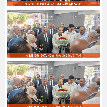
93710010-49ca-4562-86f4-858a94ac46a1
d4d945f6-607c-40ec-9f9c-3664ed7fffbf