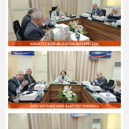
dd626713-62f0-4bc3-b7ad-de116f81325c
a2fa183f-b463-4498-8aaf-18513b80882a