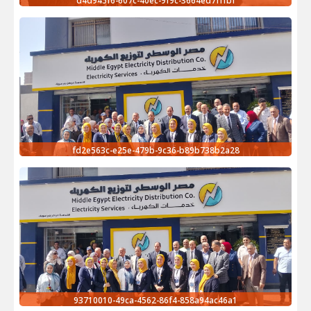
d4d945f6-607c-40ec-9f9c-3664ed7fffbf
fd2e563c-e25e-479b-9c36-b89b738b2a28
93710010-49ca-4562-86f4-858a94ac46a1