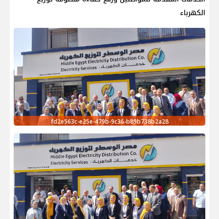
الكهرباء
fd2e563c-e25e-479b-9c36-b89b738b2a28