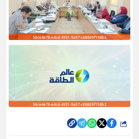
56ce4e78-e4cd-4931-9a97-c68809f198b2
56ce4e78-e4cd-4931-9a97-c68809f198b2
شارك