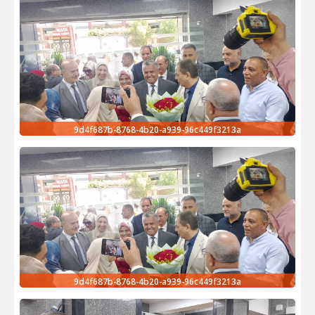
9d4f687b-8768-4b20-a939-96c449f3213a
9d4f687b-8768-4b20-a939-96c449f3213a