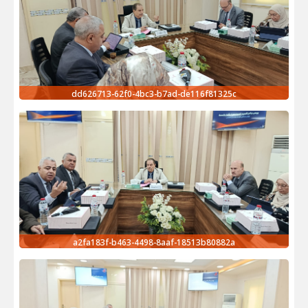
dd626713-62f0-4bc3-b7ad-de116f81325c
a2fa183f-b463-4498-8aaf-18513b80882a