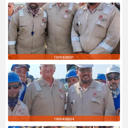
1000438001
1000438004