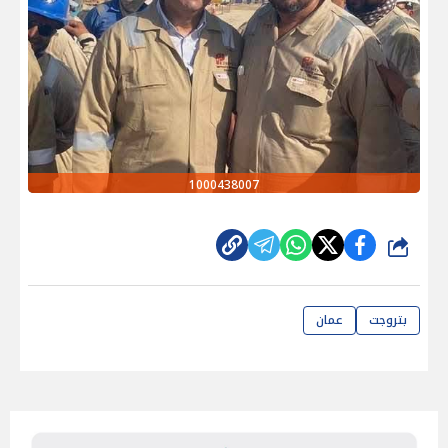
1000438007
شارك
بتروجت
عمان