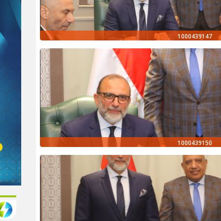
1000439147
1000439150