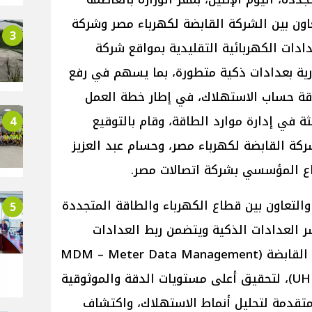
اون بين الشركة القابضة لكهرباء مصر وشركة
3
دادات الكهربائية التقليدية بمواقع شركة
ة بعدادات ذكية متطورة، بما يسهم في رفع
ة حساب الاستهلاك، في إطار خطة العمل
ة في إدارة موارد الطاقة، وقام بالتوقيع
4
ة القابضة لكهرباء مصر، وحسام عبد العزيز
اع المؤسسي بشركة اتصالات مصر.
والتعاون بين قطاع الكهرباء والطاقة المتجددة
5
ر العدادات الذكية ويتضمن ربط العدادات
الجديدة بالأنظمة المركزية للشركة القابضة (MDM – Meter Data Management
وUHES – Unified Head-End System)، لتحقيق أعلى مستويات الدقة والموثوقية
 متقدمة لتحليل أنماط الاستهلاك، واكتشاف