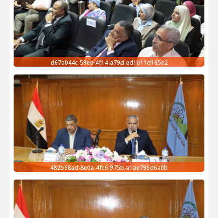
d67a044c-59ee-4f14-a79d-ed1e11d165e2
482b58ad-8e0a-4fc6-975b-a1ae795d6a0b