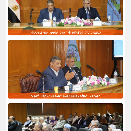
78028462-d659-420d-b95d-2ac0d18fbf70
534f03ac-7583-4c1e-a234-e24f0d921b42