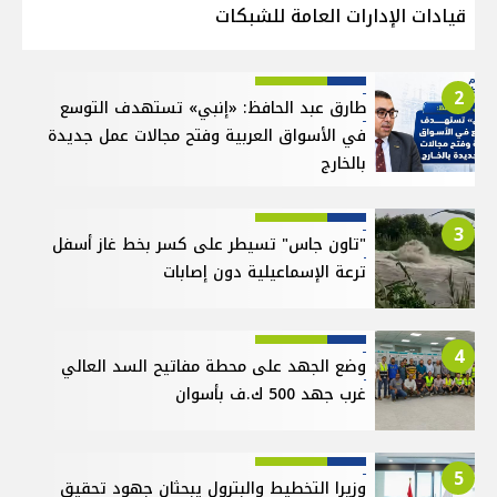
قيادات الإدارات العامة للشبكات
2
طارق عبد الحافظ: «إنبي» تستهدف التوسع
في الأسواق العربية وفتح مجالات عمل جديدة
بالخارج
3
"تاون جاس" تسيطر على كسر بخط غاز أسفل
ترعة الإسماعيلية دون إصابات
4
وضع الجهد على محطة مفاتيح السد العالي
غرب جهد 500 ك.ف بأسوان
5
وزيرا التخطيط والبترول يبحثان جهود تحقيق