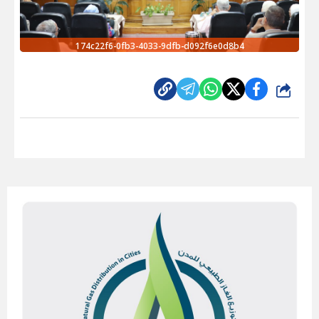
174c22f6-0fb3-4033-9dfb-d092f6e0d8b4
شارك