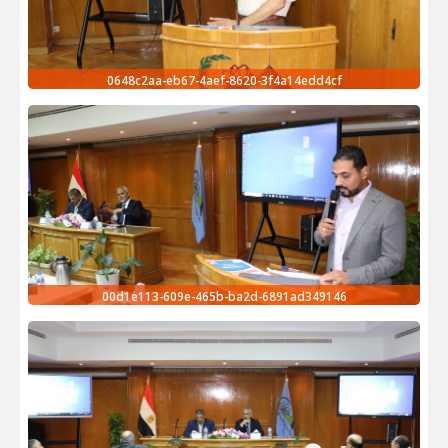
0648c2aa-eb67-4aef-8620-3f4a14edd4cf
00d1e113-609e-465b-ba2d-6891ad349146