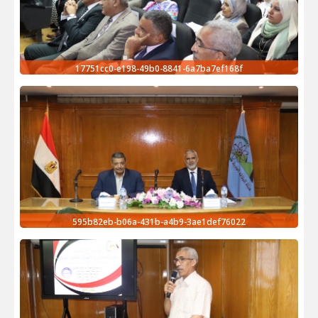
17751cc0-e198-49b0-8841-6a7ba7ef168f
595b82eb-b06a-431b-a4b9-3ae1def76022