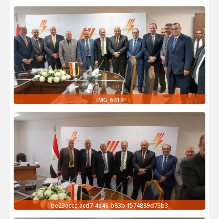
IMG_6414
be23eccc-acd7-4e46-b83b-f574889d73b3