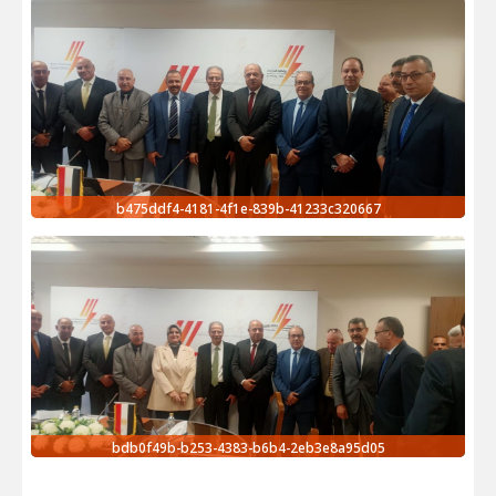
b475ddf4-4181-4f1e-839b-41233c320667
bdb0f49b-b253-4383-b6b4-2eb3e8a95d05