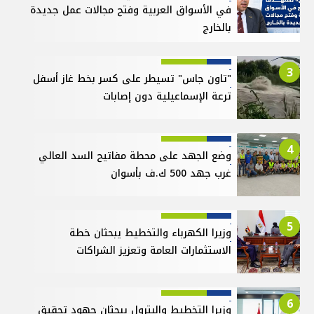
في الأسواق العربية وفتح مجالات عمل جديدة
بالخارج
3
"تاون جاس" تسيطر على كسر بخط غاز أسفل
ترعة الإسماعيلية دون إصابات
4
وضع الجهد على محطة مفاتيح السد العالي
غرب جهد 500 ك.ف بأسوان
5
وزيرا الكهرباء والتخطيط يبحثان خطة
الاستثمارات العامة وتعزيز الشراكات
6
وزيرا التخطيط والبترول يبحثان جهود تحقيق