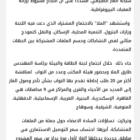
شبكة الغاز الطبيعي، مشدداً على أن النجاح مشروط بإزالة
العقبات البيروقراطية.
واستشهد "الملا" بالاجتماع المشترك الذي دعت فيه اللجنة
وزارات البترول، التنمية المحلية، الإسكان، والنقل كنموذج
مثالي لفض التشابكات وحسم الملفات المشتركة بين الجهات
المتعددة.
جاء ذلك خلال اجتماع لجنة الطاقة والبيئة برئاسة المهندس
طارق الملا وبحضور هيئة المكتب وعدد من النواب لمناقشة
أكثر من 20 طلب إحاطة تقدم بها النواب بشأن تأخر وصول الغاز
إلى العديد من الأحياء والقرى والمراكز في 9 محافظات هي
القاهرة، الإسكندرية، البحيرة، الغربية، الإسماعيلية، الدقهلية،
المنوفية، الشرقية، وسوهاج
وتركزت تساؤلات السادة الاعضاء حول جملة من الملفات
المتشابكة، أبرزها: احتساب سعر التوصيل الاستثماري في
مناطق جديدة يدخلها الغاز لأول مرة بدلا من سعر المشروع