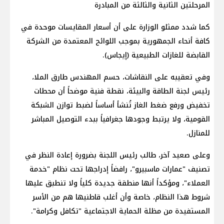
المرحلتين الثانية والثالثة من المبادرة
كما شدد ممثلو الوزارة على أن أسعار المقايسات موحدة في
كافة أنحاء الجمهورية بموجب اللوائح المعتمدة من الشركة
القابضة للغازات الطبيعية (إيجاس).
وفي تعقيبه على النقاشات، حسم المهندس طارق الملا،
رئيس لجنة الطاقة والبيئة، نقطة فنية موضحاً أن محطات
تخفيض ورفع ضغط الغاز تُنشأ أساساً لضبط توازن الشبكة
القومية، ولا يرتبط وجودها جغرافياً ببدء التوصيل المباشر
للمنازل.
وعلى صعيد آخر، طالب رئيس اللجنة بضرورة إعادة النظر في
تصنيف "عمارات ماسبيرو"، رافضاً إدراجها تحت نظام "خدمة
العملاء"، ومؤكداً أنها منطقة جديدة كلياً ولا تنطبق عليها
شروط هذا النظام، خاصة وأن أغلب قاطنيها هم من الأسر
المستفيدة من مظلة الحماية الاجتماعية "تكافل وكرامة".