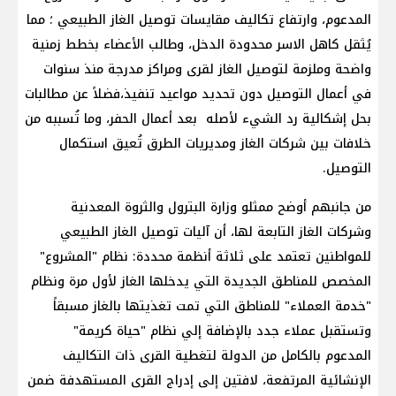
المدعوم، وارتفاع تكاليف مقايسات توصيل الغاز الطبيعي ؛ مما
يُثقل كاهل الاسر محدودة الدخل، وطالب الأعضاء بخطط زمنية
واضحة وملزمة لتوصيل الغاز لقرى ومراكز مدرجة منذ سنوات
في أعمال التوصيل دون تحديد مواعيد تنفيذ،فضلاً عن مطالبات
بحل إشكالية رد الشيء لأصله بعد أعمال الحفر، وما تُسببه من
خلافات بين شركات الغاز ومديريات الطرق تُعيق استكمال
التوصيل.
من جانبهم أوضح ممثلو وزارة البترول والثروة المعدنية
وشركات الغاز التابعة لها، أن آليات توصيل الغاز الطبيعي
للمواطنين تعتمد على ثلاثة أنظمة محددة: نظام "المشروع"
المخصص للمناطق الجديدة التي يدخلها الغاز لأول مرة ونظام
"خدمة العملاء" للمناطق التي تمت تغذيتها بالغاز مسبقاً
وتستقبل عملاء جدد بالإضافة إلي نظام "حياة كريمة"
المدعوم بالكامل من الدولة لتغطية القرى ذات التكاليف
الإنشائية المرتفعة، لافتين إلى إدراج القرى المستهدفة ضمن