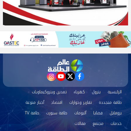
instagram
youtube
twitter
facebook
الرئيسية
بترول
كهرباء
تعدين وبتروكيماويات
طاقة متجددة
تقارير وحوارات
اقتصاد
أخبار منوعة
بروفايل
قضايا
ألبومات
طاقة سبورت
طاقة TV
خدمات
مجتمع
مقالات