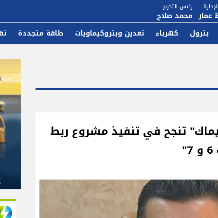
إدارة
رئيس التحرير
 عمار
محمد صلاح
بترول
كهرباء
تعدين وبتروكيماويات
طاقة متجددة
تق
 كيلومترات٠٠ "إجيماك" تنجح في تنفيذ مشروع ربط
"