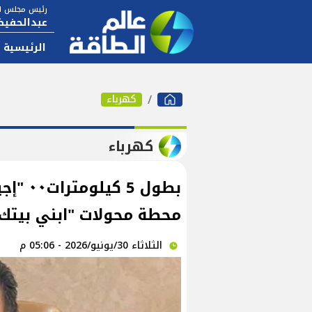
رئيس مجلس ال
عبدالحفيظ
الرئيسية
كهرباء
كهرباء
بطول 5
محطة محولات "ابني بيتك 6 و 7
الثلاثاء 30/يونيو/2026 - 05:06 م