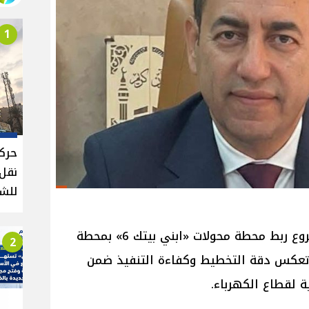
1
حركة
للش
نجحت شركة إجيماك في تنفيذ مشروع ربط محطة محولات «ابني بيتك 6» بمحطة
2
ك 7»، في خطوة تعكس دقة التخطيط وكفاءة التنفيذ ضمن
ة لقطاع الكهرباء.