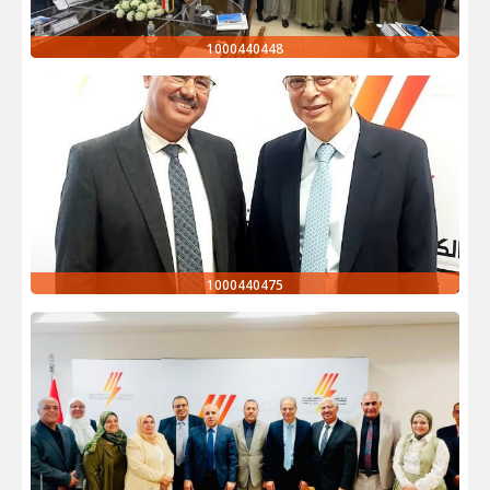
1000440448
1000440475