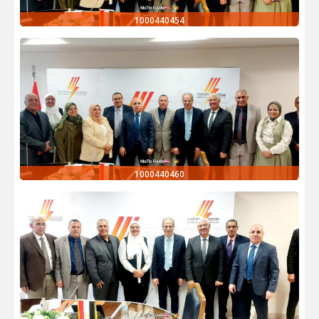
1000440454
1000440460