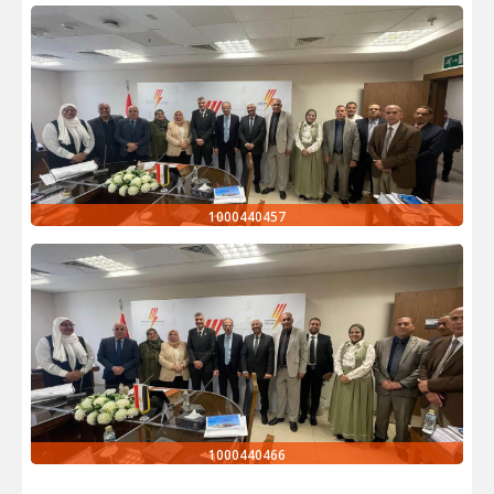
1000440457
1000440466