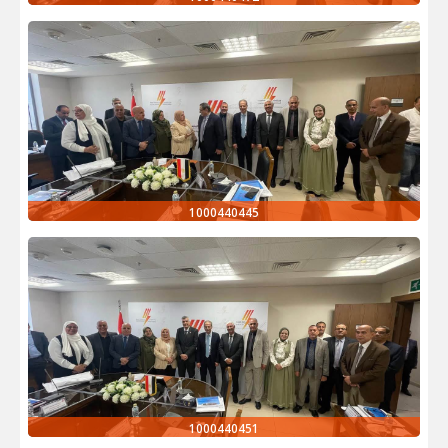
1000440445
1000440451