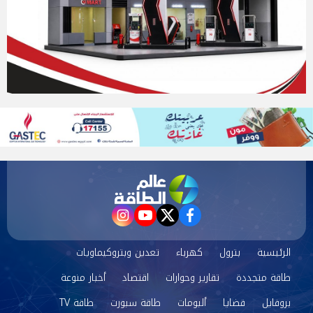
instagram
youtube
twitter
facebook
الرئيسية
بترول
كهرباء
تعدين وبتروكيماويات
طاقة متجددة
تقارير وحوارات
اقتصاد
أخبار منوعة
بروفايل
قضايا
ألبومات
طاقة سبورت
طاقة TV