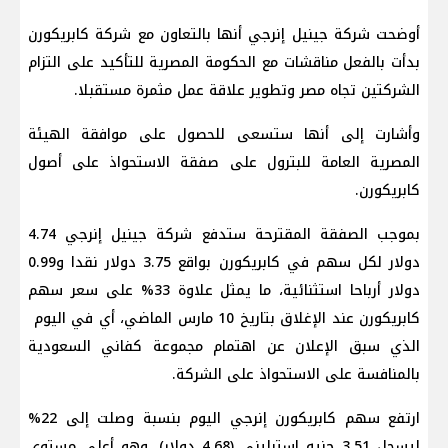
أوضحت شركة جينيل إنرجي أنها بالتعاون مع شركة كابريكورن
بدأت بالفعل مناقشات مع
الحكومة المصرية
للتأكيد على التزام
الشركتين تجاه مصر وتطوير علاقة عمل مثمرة مستقبلا.
وأشارت إلى أنها ستسعى للحصول على موافقة الهيئة
المصرية العامة للبترول على صفقة الاستحواذ على أصول
كابريكورن.
بموجب الصفقة المقترحة ستدفع شركة جينيل إنرجي 4.74
دولار لكل سهم في كابريكورن بواقع 3.75 دولار نقدا و0.99
دولار أرباحا استثنائية، ما يمثل علاوة 33% على سعر ​سهم
كابريكورن عند الإغلاق بتاريخ 10 مارس الماضي، أي في اليوم ​
الذي سبق الإعلان عن اهتمام مجموعة كفاني السعودية
بالمنافسة على الاستحواذ ⁠على الشركة.
ارتفع سهم كابريكورن إنرجي اليوم بنسبة وصلت إلى 22%
ليسجل 3.51 جنيه ​إسترليني (4.68 دولار)، وهو أعلى مستوى