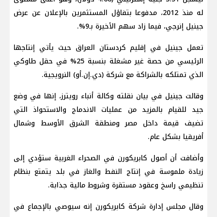
له منذ 2012، مدفوعا بتفاؤل المستثمرين بالإعلان عن عرض
جينيل إنرجي، فيما زاد سهم الأخيرة بـ9%.
تعمل جينيل في إقليم كردستان العراق حيث يأتي إنتاجها
الرئيسي من حصة غير مشغلة بنسبة 25% ​في حقل طاوكي
الذي تمتلكه بالشراكة مع شركة (دي.إن.أو) النرويجية.
وقالت جينيل في بيان نقلته وكالة أنباء رويترز، إنها في وضع
جيد للقيام بالمزيد من عمليات ​الاندماج والاستحواذ التي
تضيف ​قيمة داخل مصر ⁠ومنطقة الشرق الأوسط وشمال
أفريقيا بشكل عام.
وأضافت أن أصول كابريكورن في الصحراء الغربية ستؤدي إلى
زيادة ملموسة في إنتاج النفط ​والغاز في بلد يتمتع بنظام
تنظيمي راسخ وعقود مستقرة وشروط ​مالية جذابة.
وقال مجلس إدارة شركة ​كابريكورن إنه سيوصي بالإجماع في