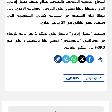
اجتماع الجمعية العمومية بالتصويت لصالح صفقة جينيل إنرجي،
التي وصفها بأنها تتفوق على العروض الموثوقة الأخرى، ومن
بينها تلك ​المقدمة من مجموعة كفاني السعودية التي
ستقدم عرض نهائي في 29 يوليو الجاري.
وحصلت “جينيل إنرجي” بالفعل على تعهدات غير قابلة للإلغاء
من مساهمي “كابرويكورن” تسمح لها بالاستحواذ على نحو
39.3% من أسهم الشركة.
شارك
جينيل انرجي
كابريكورن