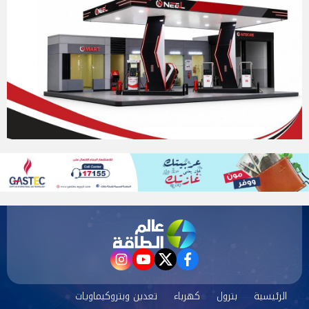
instagram
youtube
twitter
facebook
الرئيسية
بترول
كهرباء
تعدين وبتروكيماويات