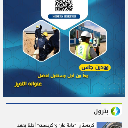
بترول
كردستان: "دانة غاز" و"كريسنت" أخلتا بعقد