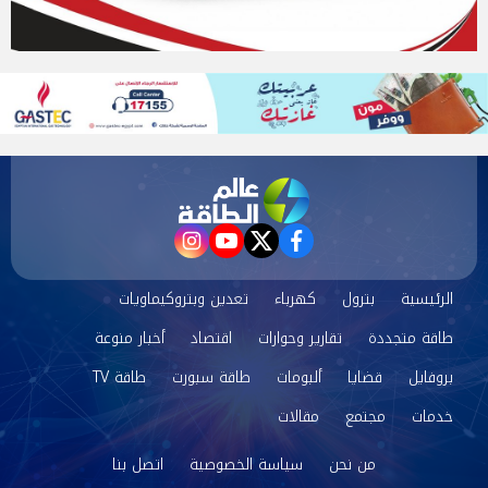
instagram
youtube
twitter
facebook
الرئيسية
بترول
كهرباء
تعدين وبتروكيماويات
طاقة متجددة
تقارير وحوارات
اقتصاد
أخبار منوعة
بروفايل
قضايا
ألبومات
طاقة سبورت
طاقة TV
خدمات
مجتمع
مقالات
من نحن
سياسة الخصوصية
اتصل بنا