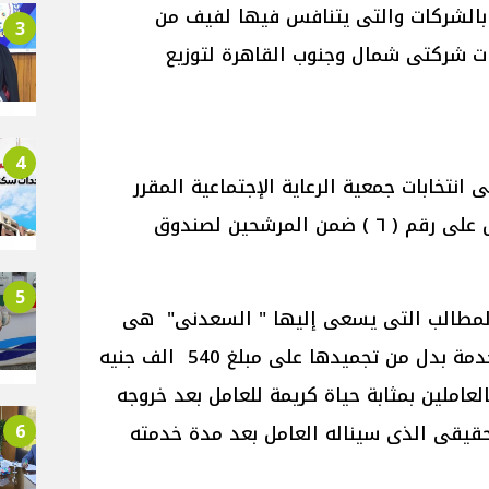
ن بالشركات والتى يتنافس فيها لفيف من
3
ات شركتى شمال وجنوب القاهرة لتوزيع
4
تخابات جمعية الرعاية الإجتماعية المقرر
إقامتها الشهر المقبل ، حيث حصل على رقم ( ٦ ) ضمن المرشحين لصندوق
5
لمطالب التى يسعى إليها " السعدنى" هى
تحريك ميزة صرف مكافأة نهاية الخدمة بدل من تجميدها على مبلغ 540 الف جنيه
لعاملين بمثابة حياة كريمة للعامل بعد خروجه
6
يقى الذى سيناله العامل بعد مدة خدمته