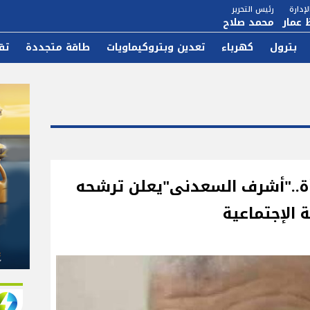
إدارة
رئيس التحرير
 عمار
محمد صلاح
بترول
كهرباء
تعدين وبتروكيماويات
طاقة متجددة
تق
أة.."أشرف السعدنى"يعلن ترشحه
 الإجتماعية