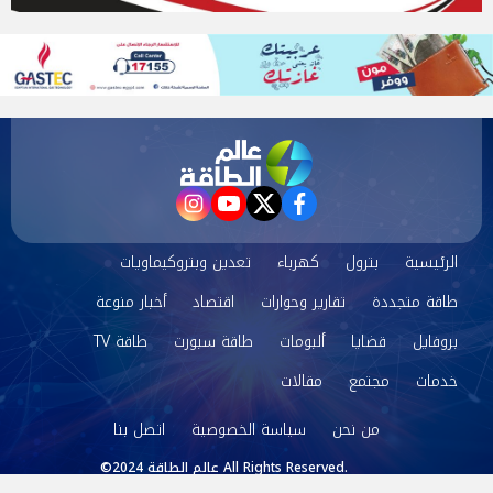
instagram
youtube
twitter
facebook
الرئيسية
بترول
كهرباء
تعدين وبتروكيماويات
طاقة متجددة
تقارير وحوارات
اقتصاد
أخبار منوعة
بروفايل
قضايا
ألبومات
طاقة سبورت
طاقة TV
خدمات
مجتمع
مقالات
من نحن
سياسة الخصوصية
اتصل بنا
©2024 عالم الطاقة All Rights Reserved.