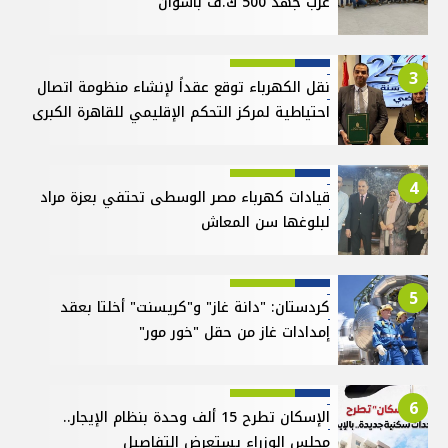
غرب جهد 500 ك.ف بأسوان
3
نقل الكهرباء توقع عقداً لإنشاء منظومة اتصال
احتياطية لمركز التحكم الإقليمي للقاهرة الكبرى
4
قيادات كهرباء مصر الوسطى تحتفي بعزة مراد
لبلوغها سن المعاش
5
كردستان: "دانة غاز" و"كريسنت" أخلتا بعقد
إمدادات غاز من حقل "خور مور"
6
الإسكان تطرح 15 ألف وحدة بنظام الإيجار..
مجلس الوزراء يستعرض التفاصيل