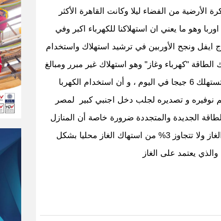
ة الأرضية من الفضاء ليلا وكانت القاهرة الأكثر
ا وهو ما يعني ان استهلاكنا للكهرباء اكبر وفي
رج ايفل ونجح الأوربين في ترشيد استهلاك واستخدام
 الطاقة "كهرباء وغاز" وهو استهلاك غير مبرر ومبالغ
فيه في مصر موضحا أن اعمدة النور تستهلك 6 جيجا في اليوم ، و أن استخدام الكهربا
ولو تم نوفيره و تصديره لجلب دخل اجنبي كبير لمصر
لطاقة الجديدة والمتجددة ضرورة خاصة أن المنازل
والسيارات لا تستهلك نسبة كبيرة من الغاز ولا تتجاوز 3% من استهاك الغاز محليا بشكل
والذي يعتمد على الغاز