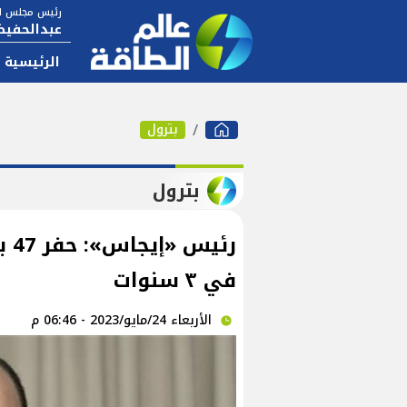
رئيس مجلس ال
عبدالحفيظ
الرئيسية
بترول
بترول
رئي
في ٣ سنوات
الأربعاء 24/مايو/2023 - 06:46 م