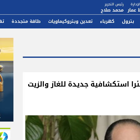
إدارة
رئيس التحرير
 عمار
محمد صلاح
بترول
كهرباء
تعدين وبتروكيماويات
طاقة متجددة
تق
س «إيجاس»: حفر 47 بئرا استكشافية جديدة للغاز والزيت