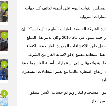
3
ئة بمجلس النواب اليوم على أهمية تكاتف كل جهات
مارات البترولية.
الشركة القابضة للغازات الطبيعية "إيجاس":" إن
4
مصر كانت تستورد غاز بقيمة 2.5 مليار جنيه سنويا في عام 2016 وكان تدبير هذا المبلغ
حقل ظهر الاكتشافات الجديدة للغاز حققنا اكتفاء
ايضا استعادة مصنع إدكو لاسالة الغاز من الشريك
5
يطالية واتجهنا ل إلى استثمارات أسألة الغاز مما حقق
رتفاع اسعاره عالميا مع تغيير المعادلات التسعيرة
بق.
6
ت رئيس "ايجاس" أن هناك 14 مليون مستخدم للغاز ولو تم حساب الأسر سيكون