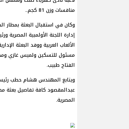
لاعبة نادى كهرباء طلخا وشمس أحم
منافسات وزن 81 كجم..
وكان في استقبال البعثة بمطار ال
إدارة اللجنة الأولمبية المصرية ور
الألعاب العربية ووفد البعثة الإد
مسئول للتسكين ولميس غازي ومحم
الفتاح طبيب.
ويتابع المهندس هشام حطب رئيس ال
عبدالمقصود كافة تفاصيل بعثة مصر 
المصرية.