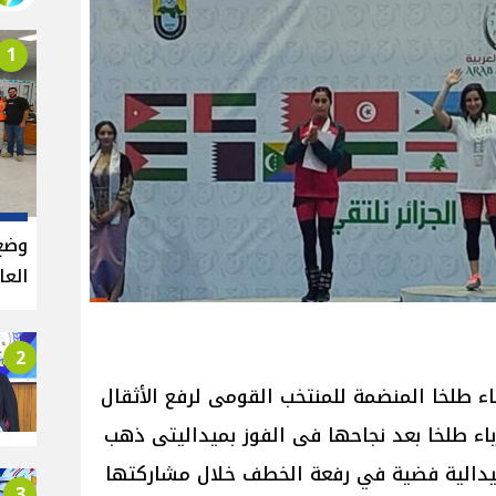
1
وضع
العالي
2
ء طلخا المنضمة للمنتخب القومى لرفع الأثقال
باء طلخا بعد نجاحها فى الفوز بميداليتى ذهب
يدالية فضية في رفعة الخطف خلال مشاركتها
3