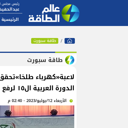
رئيس مجلس ال
عبدالحفيظ
الرئيسية
طاقة سبورت
طاقة سبورت
لاعبة«كهرباء طلخا»تحقق
الدورة العربية ال١٥ لرفع الأثقال ب«الجزائر»
الأربعاء 12/يوليو/2023 - 02:40 م