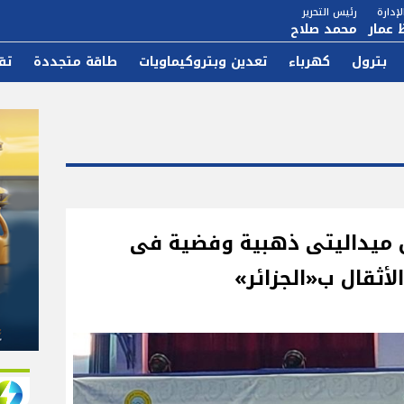
إدارة
رئيس التحرير
 عمار
محمد صلاح
بترول
كهرباء
تعدين وبتروكيماويات
طاقة متجددة
تق
 ميداليتى ذهبية وفضية فى