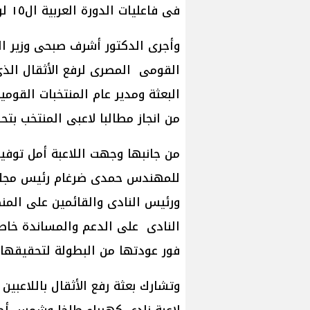
فى فاعليات الدورة العربية ال١٥ لرفع الأثقال المقامة فى الجزائر حاليا ..
وأجرى الدكتور أشرف صبحى وزير الش
القومى المصرى لرفع الأثقال الذى
البعثة ومدير عام المنتخبات القومية
من انجاز مطالبا لاعبى المنتخب بتح
من جانبها وجهت اللاعبة أمل توفيق
للمهندس حمدى ضرغام رئيس مجلس إ
ورئيس النادى والقائمين على المن
النادى على الدعم والمساندة خاصة
فور عودتها من البطولة لتحقيقها ن