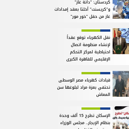
كردستان: "دانة غاز"
و"كريسنت" أخلتا بعقد إمدادات
غاز من حقل "خور مور"
نقل الكهرباء توقع عقداً
لإنشاء منظومة اتصال
احتياطية لمركز التحكم
الإقليمي للقاهرة الكبرى
قيادات كهرباء مصر الوسطى
تحتفي بعزة مراد لبلوغها سن
المعاش
الإسكان تطرح 15 ألف وحدة
بنظام الإيجار.. مجلس الوزراء