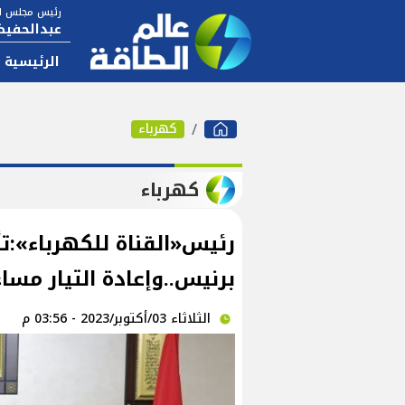
رئيس مجلس ال
عبدالحفيظ
الرئيسية
كهرباء
كهرباء
رئيس«القناة للكهرباء»:تأ
برنيس..وإعادة التيار مساء
الثلاثاء 03/أكتوبر/2023 - 03:56 م