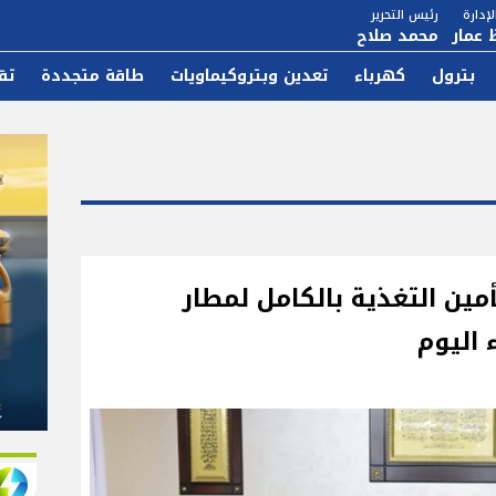
إدارة
رئيس التحرير
 عمار
محمد صلاح
بترول
كهرباء
تعدين وبتروكيماويات
طاقة متجددة
تق
مين التغذية بالكامل لمطار
 اليوم