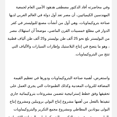
وفي محاضرته أفاد الدكتور مصطفى هدهود الأمين العام لجمعية
المهندسين الكيميائيين، أن مصر تعد أول دولة في العالم العربي لديها
صناعة بتروكيماويات، وهي أول من أنشأت مصنع للبوليستر في كفر
الدوار في مطلع خمسينات القرن الماضي، موضحاً أن استهلاك مصر
من البوليستر بلغ نحو 25 ألف طن بوليستر و25 ألف طن ألياف قطنية
، وهو ما يتضح في إنتاج البلاستيك وإطارات السيارات والألياف التي
تنتج من البتروكيماويات.
واستعرض، أهمية صناعة البتروكيماويات ودورها في تعظيم القيمة
المضافة للثروات المعدنية وكذلك الطموحات التي يجري العمل على
تحقيقها وفق خطط إستراتيجية تتضمن مشروعات بتروكيمائية جاري
تنفيذها بالفعل من أهمها مشروع إنتاج البولي بروبيلين ومشروع إنتاج
البولى بيوتادين المطاطي ومشروع مجمع التكرير والبتروكيماويات
بالعلمين ومشروع مجمع التكرير والبتروكيماويات بالمنطقة الإقتصادية