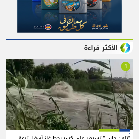
الأكثر قراءة
1
"تاون جاس" تسيطر على كسر بخط غاز أسفل ترعة