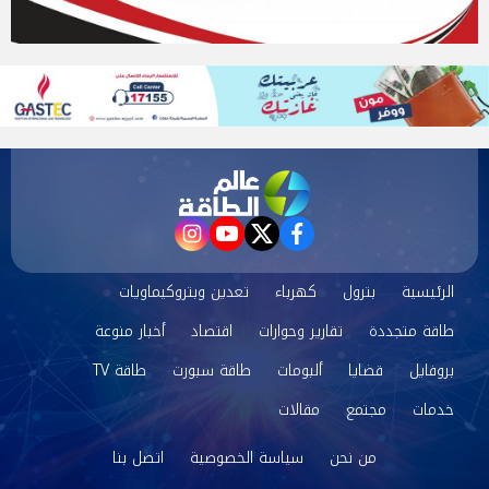
instagram
youtube
twitter
facebook
الرئيسية
بترول
كهرباء
تعدين وبتروكيماويات
طاقة متجددة
تقارير وحوارات
اقتصاد
أخبار منوعة
بروفايل
قضايا
ألبومات
طاقة سبورت
طاقة TV
خدمات
مجتمع
مقالات
من نحن
سياسة الخصوصية
اتصل بنا