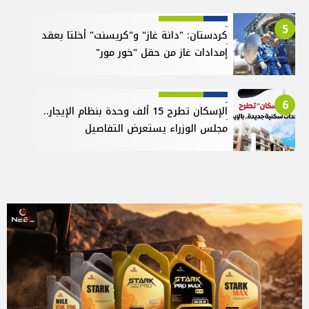
5
كردستان: "دانة غاز" و"كريسنت" أخلتا بعقد
إمدادات غاز من حقل "خور مور"
6
الإسكان تطرح 15 ألف وحدة بنظام الإيجار..
مجلس الوزراء يستعرض التفاصيل