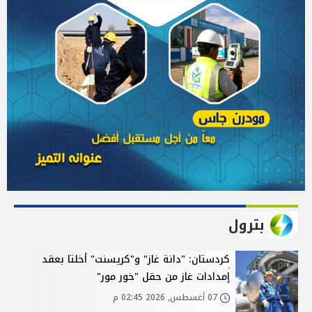
بترول
كردستان: "دانة غاز" و"كريسنت" أخلتا بعقد
إمدادات غاز من حقل "خور مور"
07 أغسطس, 2026 02:45 م