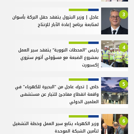
3
عاجل | وزير البترول يتفقد حقل البركة بأسوان
لمتابعة برنامج إعادة الآبار للإنتاج
4
رئيس “المحطات النووية” يتفقد سير العمل
بمشروع الضبعة مع مسؤولي أتوم ستروي
إكسبورت
5
خاص | تحرك عاجل من "البحيرة للكهرباء" في
واقعة انقطاع مفاجئ للتيار عن مستشفى
العلمين الدولي
6
وزير الكهرباء يتابع سير العمل وخطة التشغيل
لتأمين الشبكة الموحدة