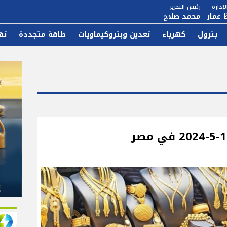
إدارة
رئيس التحرير
 عمار
محمد صلاح
بترول
كهرباء
تعدين وبتروكيماويات
طاقة متجددة
تق