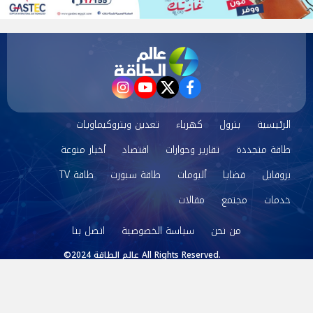
instagram
youtube
twitter
facebook
الرئيسية
بترول
كهرباء
تعدين وبتروكيماويات
طاقة متجددة
تقارير وحوارات
اقتصاد
أخبار منوعة
بروفايل
قضايا
ألبومات
طاقة سبورت
طاقة TV
خدمات
مجتمع
مقالات
من نحن
سياسة الخصوصية
اتصل بنا
©2024 عالم الطاقة All Rights Reserved.
Powered by