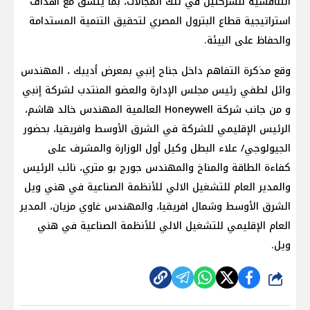
التنافسية للشركتين في تلك المجالات، بما يتسق مع أهداف
استراتيجية قطاع البترول المصري لتحقيق التنمية المستدامة
والحفاظ على البيئة.
وقع مذكرة التفاهم داخل جناح إنبي بمعرض أديبك ، المهندس
وائل لطفي رئيس مجلس الإدارة والعضو المنتدب لشركة إنبي
و من جانب شركة Honeywell العالمية المهندس خالد هاشم،
الرئيس الإقليمي للشركة في الشرق الأوسط وافريقيا، بحضور
الجيولوجي/ علاء البطل وكيل أول الوزارة والمشرف على
كفاءة الطاقة والمناخ والمهندس جورج بو متري، نائب الرئيس
والمدير العام للتشغيل الالي للأنظمة الصناعية في هني ويل
الشرق الأوسط وشمال افريقيا، والمهندس غاوي مزيان، المدير
العام الإقليمي للتشغيل الالي للأنظمة الصناعية في هني
ويل.
شارك