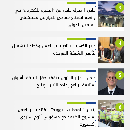
3
خاص | تحرك عاجل من "البحيرة للكهرباء" في
واقعة انقطاع مفاجئ للتيار عن مستشفى
العلمين الدولي
4
وزير الكهرباء يتابع سير العمل وخطة التشغيل
لتأمين الشبكة الموحدة
5
عاجل | وزير البترول يتفقد حقل البركة بأسوان
لمتابعة برنامج إعادة الآبار للإنتاج
6
رئيس “المحطات النووية” يتفقد سير العمل
بمشروع الضبعة مع مسؤولي أتوم ستروي
إكسبورت