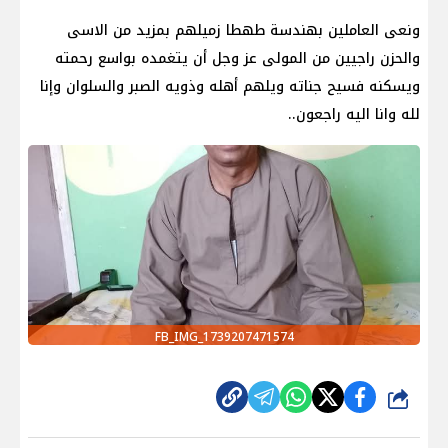
ونعى العاملين بهندسة طهطا زميلهم بمزيد من الاسى
والحزن راجيين من المولى عز وجل أن يتغمده بواسع رحمته
ويسكنه فسيح جناته ويلهم أهله وذويه الصبر والسلوان وإنا
لله وانا اليه راجعون..
FB_IMG_1739207471574
شارك