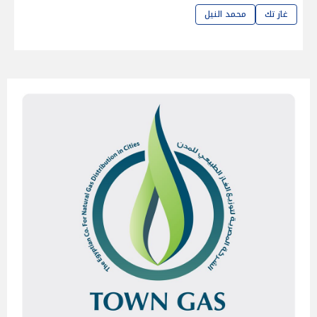
غاز تك
محمد النيل