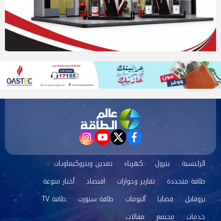
instagram
youtube
twitter
facebook
الرئيسية
بترول
كهرباء
تعدين وبتروكيماويات
طاقة متجددة
تقارير وحوارات
اقتصاد
أخبار منوعة
بروفايل
قضايا
ألبومات
طاقة سبورت
طاقة TV
خدمات
مجتمع
مقالات