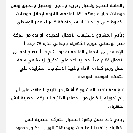
والطاقة لتصنيع واختبار وتوريد وتامين وتحميل وتعتيق ونقل
موصلات حرارية ومهماتها الملحقة، اللازمة لإحلال موصلات
الخطوط على جهد ٦٦ ك.ف بمنطقة كهرباء مصر الوسطى.
ويأتي المشروع لاستيعاب الأحمال الجديدة الواردة من شركة
مصر الوسطي لتوزيع الكهرباء بإجمالي قدرة ٣٧ م.ف.أ
بالإضافة إلى الأحمال القائمة بقدرة ٢١ م.ف.أ ليصبح اجمالي
الأحمال ٥٨ م.ف.أ مما يساعد علي تحقيق زيادة في سعة
النقل ورفع كفاءة الأداء وتلبية الاحتياجات المتزايدة علي
الشبكة القومية الموحدة
تبلغ مدة تنفيذ المشروع ٧ أشهر من تاريخ التعاقد، على أن
يتم تمويله بالكامل من المصادر الذاتية للشركة المصرية لنقل
الكهرباء.
وياتي ذلك ضمن جهود استمرار الشركة المصرية لنقل
الكهرباء وتنفيذا لتعليمات وتوجيهات الوزير الدكتور محمود