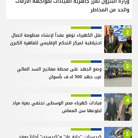
وزارة البترول تعزز جاهزية القيادات لمواجهة الأزمات
والحد من المخاطر
2
نقل الكهرباء توقع عقداً لإنشاء منظومة اتصال
احتياطية لمركز التحكم الإقليمي للقاهرة الكبرى
3
وضع الجهد على محطة مفاتيح السد العالي
غرب جهد 500 ك.ف بأسوان
4
قيادات كهرباء مصر الوسطى تحتفي بعزة مراد
لبلوغها سن المعاش
5
كردستان: "دانة غاز" و"كريسنت" أخلتا بعقد