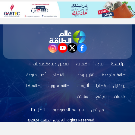
instagram
youtube
twitter
facebook
الرئيسية
بترول
كهرباء
تعدين وبتروكيماويات
طاقة متجددة
تقارير وحوارات
اقتصاد
أخبار منوعة
بروفايل
قضايا
ألبومات
طاقة سبورت
طاقة TV
خدمات
مجتمع
مقالات
من نحن
سياسة الخصوصية
اتصل بنا
©2024 عالم الطاقة All Rights Reserved.
Powered by