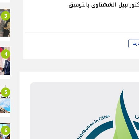
كتور نبيل الششتاوي بالتوفيق.
3
رية
4
5
6