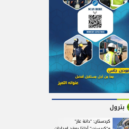
بترول
كردستان: "دانة غاز"
و"كريسنت" أخلتا بعقد إمدادات