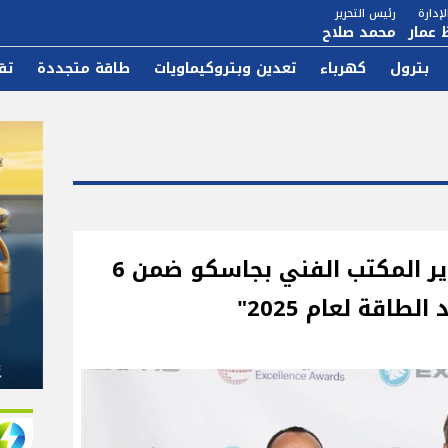
إدارة
رئيس التحرير
 عمار
محمد صلاح
بترول
كهرباء
تعدين وبتروكيماويات
طاقة متجددة
تق
اختيار عبدالرحمن سيد مدير المكتب الفني بجاسكو ضمن 6
لطاقة لعام 2025"