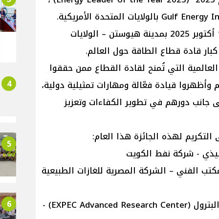
أُقيم حفل التكريم يوم الخميس 16 أكتوبر 2025 بمدينة هيوستن – الولايات
كبار قادة قطاع الطاقة حول العالم.
 العالمية التي تُمنح لقادة القطاع ممن حققوا
4
ظهروا قيادة فعّالة ومهارات تمثيلية دولية،
، إلى جانب دورهم في تطوير الكفاءات وتعزيز
التكريم لهذه الجائزة هذا العام:
5
نفيذي - شركة نفط الكويت
كتب الفني – الشركة المصرية للغازات الطبيعية
6
• محمد أرسلان - مستشار هندسة البترول (EXPEC Advanced Research Center) -