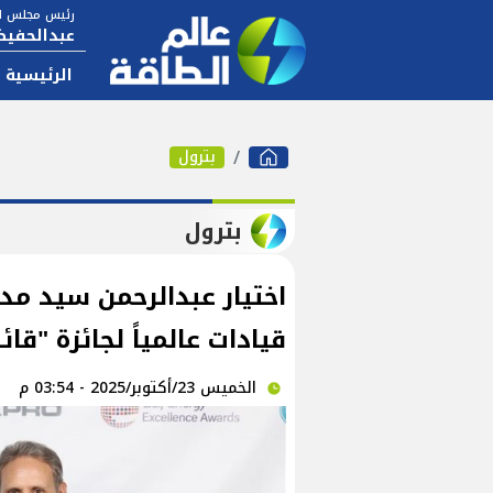
رئيس مجلس ال
عبدالحفيظ
الرئيسية
بترول
بترول
قيادات عالمياً لجائزة "قائد ا
الخميس 23/أكتوبر/2025 - 03:54 م