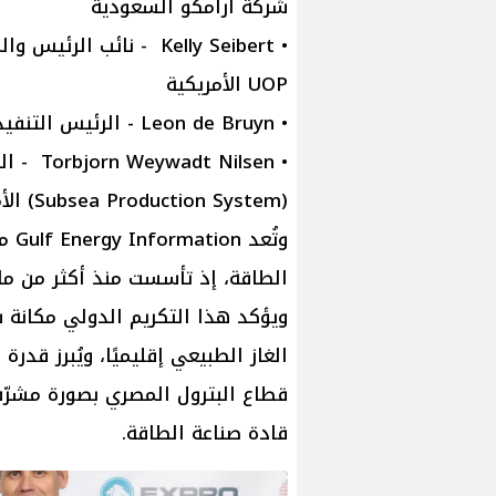
شركة أرامكو السعودية
UOP الأمريكية
• Leon de Bruyn - الرئيس التنفيذي – شركة Lummus Technology الأمريكية
(Subsea Production System) الأمريكية – الدنمارك
وتُ
الطاقة، إذ تأسست منذ أكثر من مائة
ويؤكد هذا التكريم الدولي مكانة 
الغاز الطبيعي إقليميًا، ويُبرز قدر
قطاع البترول المصري بصورة مشرّف
قادة صناعة الطاقة.