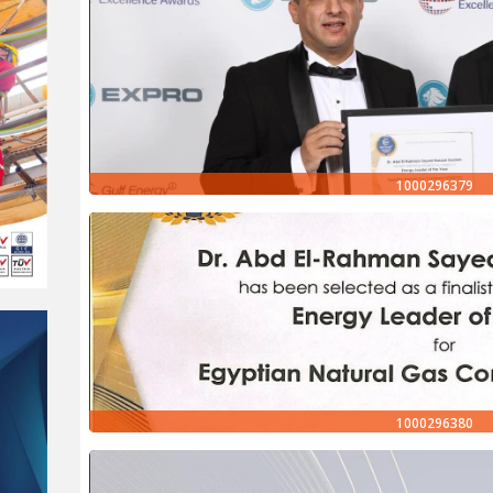
1000296379
1000296380