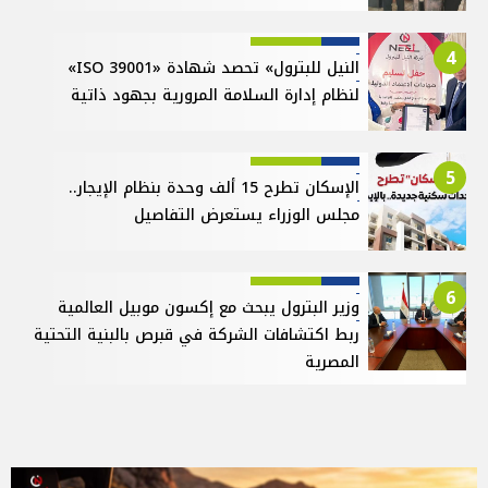
4
النيل للبترول» تحصد شهادة «ISO 39001»
لنظام إدارة السلامة المرورية بجهود ذاتية
5
الإسكان تطرح 15 ألف وحدة بنظام الإيجار..
مجلس الوزراء يستعرض التفاصيل
6
وزير البترول يبحث مع إكسون موبيل العالمية
ربط اكتشافات الشركة في قبرص بالبنية التحتية
المصرية