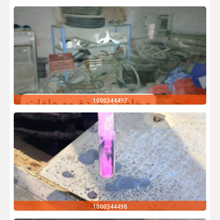
1000344497
1000344498