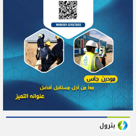
بترول