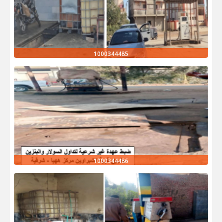
1000344485
1000344486