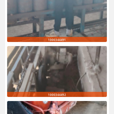
1000344491
1000344492