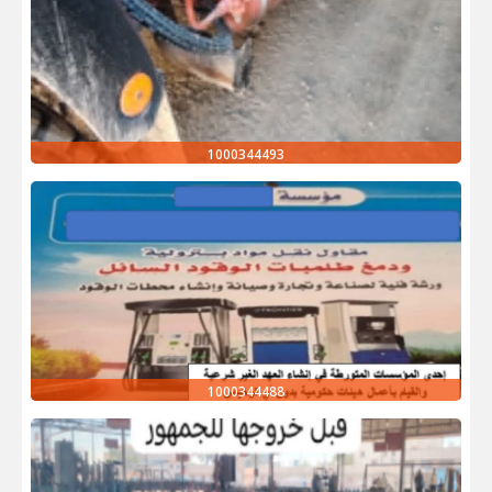
1000344493
1000344488