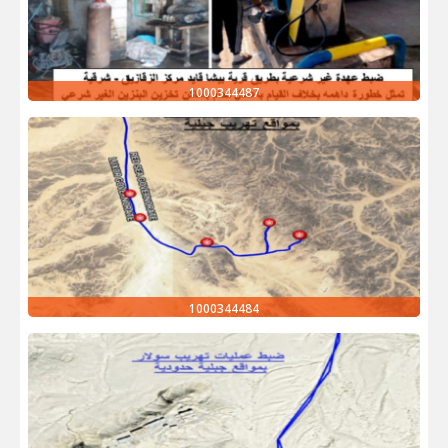
1000344487
1000344484