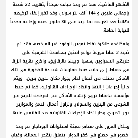
الأشهر الماضية، فقد تم رصد قيامه مجدداً بتهريب 22 شحنة
بإجمالى مليون و 144 ألف لتر سولار، وقد تقرر إلغاء ترخيصه
نهائياً بعد تغريمه بما يزيد على 36 مليون جنيه وإحالته مجدداً
للنيابة العامة.
ولمكافحة ظاهرة نقاط تموين الوقود غير المرخصة، فقد تم
ضبط 3 نقاط موزعة بواقع اثنتين بمحافظة الشرقية على
طريقى الشبراوين بههيا، وبيشا بالزقازيق، وآخري بقرية الزرقا
فى دمياط، إلى جانب ضبط ممارسات شديدة الخطورة فى تلك
الأماكن تمثلت فى أعمال لحام بجوار مكان تخزين بنزين، ويتم
حالياً إجراءات إزالتها واتخاذ الإجراءات القانونية، كما تم ضبط
مؤسسة بدمياط تروج لإنشاء الأماكن غير المرخصة للتربح غير
الشرعى من البنزين والسولار، وتزاول أعمال الدمغ والموازين
دون تصريح، وجار اتخاذ الإجراءات القانونية ضد القائمين عليها.
وخلال المرور على مصانع تعبئة اسطوانات البوتاجاز، تم رصد
قصور فى مصنع فى كفر الدوار يتعلق بنقص العمالة، وغياب