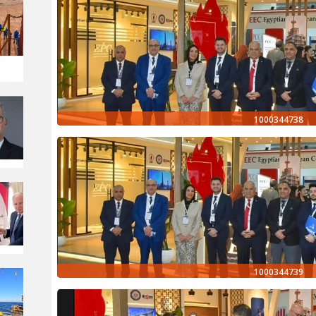
1000344738
1000344739