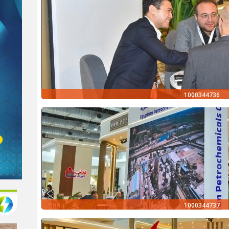
1000344736
1000344737