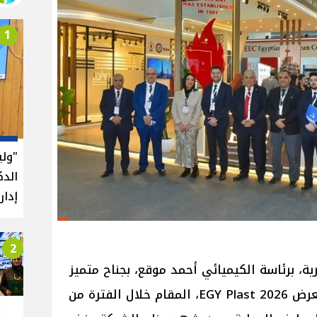
1
"ول
الدك
إدار
2
ة، برئاسة الكيميائي أحمد موقع، بجناح متميز
في فعاليات الدورة العشرين من معرض EGY Plast 2026، المقام خلال الفترة من