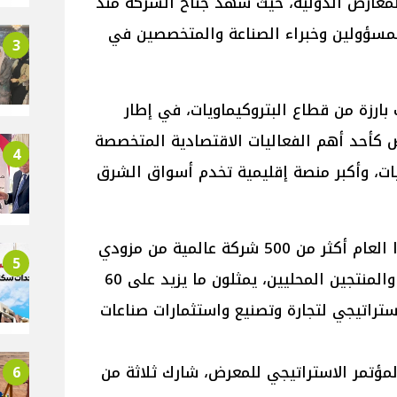
ز مصر للمعارض الدولية، حيث شهد جناح الشركة منذ
ر المسؤولين وخبراء الصناعة والمتخصصين في
3
ارزة من قطاع البتروكيماويات، في إطار
كأحد أهم الفعاليات الاقتصادية المتخصصة
4
يات، وأكبر منصة إقليمية تخدم أسواق الشرق
ويشارك في معرض EGY Plast هذا العام أكثر من 500 شركة عالمية من مزودي
5
التكنولوجيا والمصنعين الإقليميين والمنتجين المحليين، يمثلون ما يزيد على 60
ستراتيجي لتجارة وتصنيع واستثمارات صناعات
مؤتمر الاستراتيجي للمعرض، شارك ثلاثة من
6