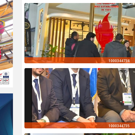
1000344734
1000344735