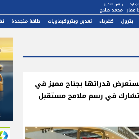
إدارة
رئيس التحرير
 عمار
محمد صلاح
بترول
كهرباء
تعدين وبتروكيماويات
طاقة متجددة
تق
تستعرض قدراتها بجناح مميز في
 EGY Plast 2026 وتشارك في رسم ملامح مستقبل